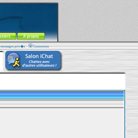
ssiers
À propos
s messages priv�s
Connexion