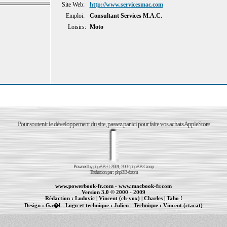
Site Web:
http://www.servicesmac.com
Emploi:
Consultant Services M.A.C.
Loisirs:
Moto
Pour soutenir le développement du site, passez par ici pour faire vos achats AppleStore
Powered by
phpBB
© 2001, 2002 phpBB Group
Traduction par :
phpBB-fr.com
www.powerbook-fr.com
-
www.macbook-fr.com
Version 3.0 © 2000 - 2009
Rédaction :
Ludovic
|
Vincent (ch-vox)
|
Charles
|
Taho !
Design :
Ga�l
- Logo et technique :
Julien
- Technique :
Vincent (ctacat)
Informations :
PowerBook
-
MacBook Pro
-
iBook
|
Maintenance Apple et Macintosh à Toulouse
|
cr�ation de sites Internet