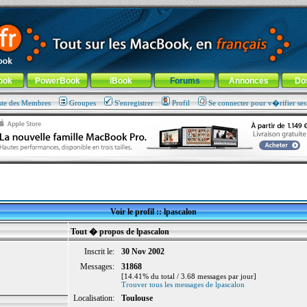
ade !
général
-
Aller au menu de la rubrique
ook
PowerBook
iBook
Forums
Annonces
Do
ste des Membres
Groupes
S'enregistrer
Profil
Se connecter pour v�rifier se
Voir le profil :: lpascalon
Tout � propos de lpascalon
Inscrit le:
30 Nov 2002
Messages:
31868
[14.41% du total / 3.68 messages par jour]
Trouver tous les messages de lpascalon
Localisation:
Toulouse