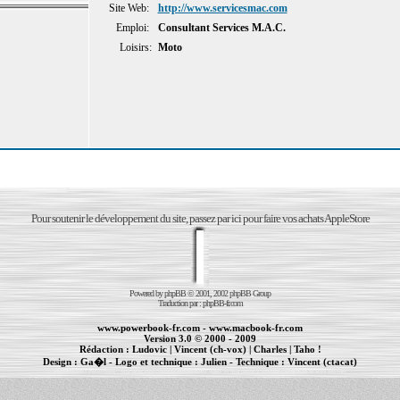
Site Web:
http://www.servicesmac.com
Emploi:
Consultant Services M.A.C.
Loisirs:
Moto
Pour soutenir le développement du site, passez par ici pour faire vos achats AppleStore
Powered by
phpBB
© 2001, 2002 phpBB Group
Traduction par :
phpBB-fr.com
www.powerbook-fr.com
-
www.macbook-fr.com
Version 3.0 © 2000 - 2009
Rédaction :
Ludovic
|
Vincent (ch-vox)
|
Charles
|
Taho !
Design :
Ga�l
- Logo et technique :
Julien
- Technique :
Vincent (ctacat)
Informations :
PowerBook
-
MacBook Pro
-
iBook
|
Maintenance Apple et Macintosh à Toulouse
|
cr�ation de sites Internet