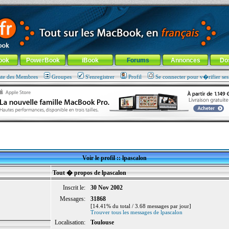
ade !
général
-
Aller au menu de la rubrique
ook
PowerBook
iBook
Forums
Annonces
Do
ste des Membres
Groupes
S'enregistrer
Profil
Se connecter pour v�rifier se
Voir le profil :: lpascalon
Tout � propos de lpascalon
Inscrit le:
30 Nov 2002
Messages:
31868
[14.41% du total / 3.68 messages par jour]
Trouver tous les messages de lpascalon
Localisation:
Toulouse