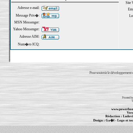
Site
Adresse e-mail:
Emp
Message Priv�:
Loi
MSN Messenger:
Yahoo Messenger:
Adresse AIM:
Num�ro ICQ:
Pour soutenir le développement du
Powered b
T
www.powerboo
Vers
Rédaction :
Ludovi
Design :
Ga�l
- Logo et te
Informations :
PowerBook
-
MacBook Pro
-
i