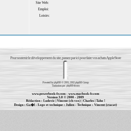
Site Web:
Emploi:
Loisirs:
Pour soutenir le développement du site, passez par ici pour faire vos achats AppleStore
Powered by
phpBB
© 2001, 2002 phpBB Group
Traduction par :
phpBB-fr.com
www.powerbook-fr.com
-
www.macbook-fr.com
Version 3.0 © 2000 - 2009
Rédaction :
Ludovic
|
Vincent (ch-vox)
|
Charles
|
Taho !
Design :
Ga�l
- Logo et technique :
Julien
- Technique :
Vincent (ctacat)
Informations :
PowerBook
-
MacBook Pro
-
iBook
|
Maintenance Apple et Macintosh à Toulouse
|
cr�ation de sites Internet