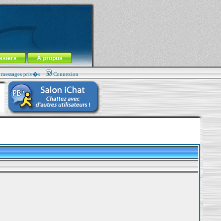
ssiers
À propos
s messages priv�s
Connexion