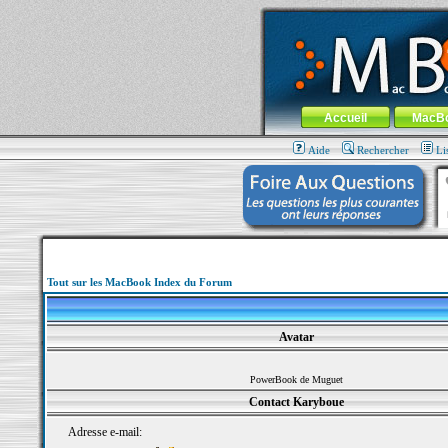
MacBook-fr.com : 100% Apple... 100% nom
Aller au contenu
-
Aller au menu 
Menu général
Accueil
MacB
Aide
Rechercher
Li
Tout sur les MacBook Index du Forum
Avatar
PowerBook de Muguet
Contact Karyboue
Adresse e-mail: