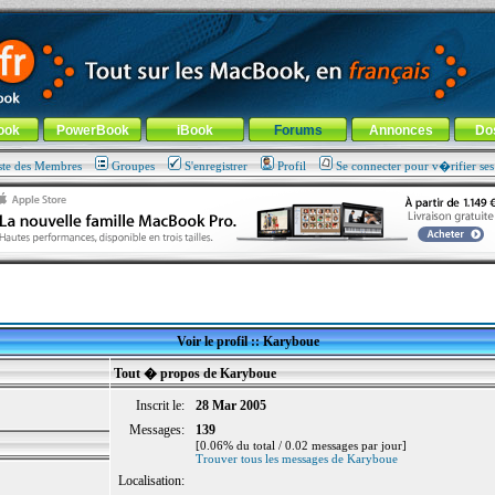
ade !
général
-
Aller au menu de la rubrique
ook
PowerBook
iBook
Forums
Annonces
Do
ste des Membres
Groupes
S'enregistrer
Profil
Se connecter pour v�rifier se
Voir le profil :: Karyboue
Tout � propos de Karyboue
Inscrit le:
28 Mar 2005
Messages:
139
[0.06% du total / 0.02 messages par jour]
Trouver tous les messages de Karyboue
Localisation: