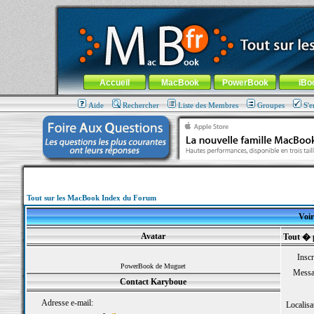
MacBook-fr.com : 100% Apple... 100% nomade !
Aller au contenu
-
Aller au menu général
-
Aller au menu de la
Menu général
Accueil
MacBook
PowerBook
iBo
Aide
Rechercher
Liste des Membres
Groupes
S'e
Tout sur les MacBook Index du Forum
Voir
Avatar
Tout � 
Inscr
PowerBook de Muguet
Messa
Contact Karyboue
Adresse e-mail:
Localisa