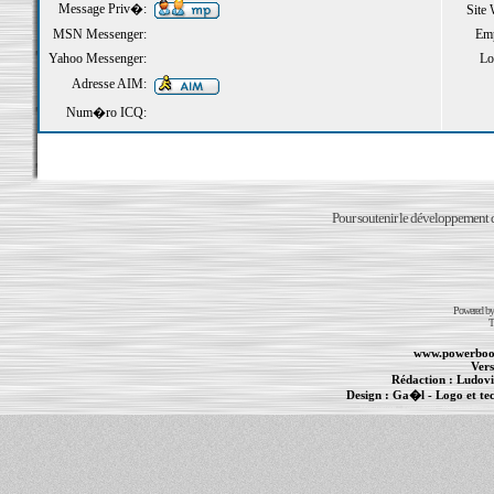
Message Priv�:
Site
MSN Messenger:
Emp
Yahoo Messenger:
Loi
Adresse AIM:
Num�ro ICQ:
Pour soutenir le développement du
Powered b
T
www.powerboo
Vers
Rédaction :
Ludovi
Design :
Ga�l
- Logo et te
Informations :
PowerBook
-
MacBook Pro
-
i