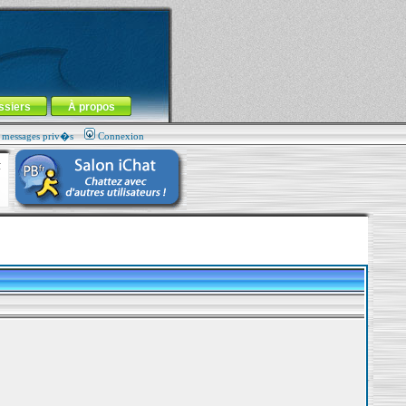
ssiers
À propos
s messages priv�s
Connexion