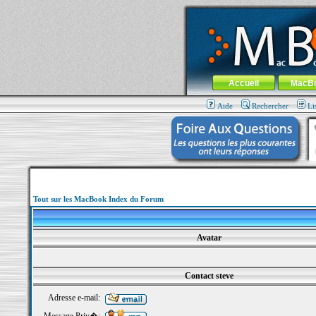
MacBook-fr.com : 100% Apple... 100% nom
Aller au contenu
-
Aller au menu 
Menu général
Accueil
MacB
Aide
Rechercher
Li
Tout sur les MacBook Index du Forum
Avatar
Contact steve
Adresse e-mail: