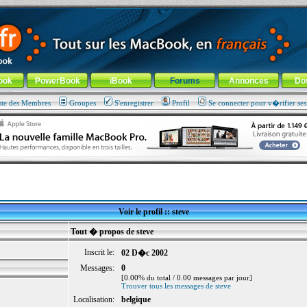
ade !
général
-
Aller au menu de la rubrique
ook
PowerBook
iBook
Forums
Annonces
Do
ste des Membres
Groupes
S'enregistrer
Profil
Se connecter pour v�rifier se
Voir le profil :: steve
Tout � propos de steve
Inscrit le:
02 D�c 2002
Messages:
0
[0.00% du total / 0.00 messages par jour]
Trouver tous les messages de steve
Localisation:
belgique