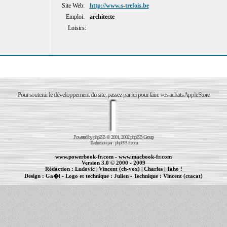
Site Web:
http://www.s-trefois.be
Emploi:
architecte
Loisirs:
Pour soutenir le développement du site, passez par ici pour faire vos achats AppleStore
Powered by
phpBB
© 2001, 2002 phpBB Group
Traduction par :
phpBB-fr.com
www.powerbook-fr.com
-
www.macbook-fr.com
Version 3.0 © 2000 - 2009
Rédaction :
Ludovic
|
Vincent (ch-vox)
|
Charles
|
Taho !
Design :
Ga�l
- Logo et technique :
Julien
- Technique :
Vincent (ctacat)
Informations :
PowerBook
-
MacBook Pro
-
iBook
|
Maintenance Apple et Macintosh à Toulouse
|
cr�ation de sites Internet