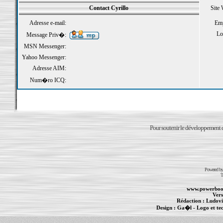
Contact Cyrillo
Site
Adresse e-mail:
Emp
Loi
Message Priv�:
MSN Messenger:
Yahoo Messenger:
Adresse AIM:
Num�ro ICQ:
Pour soutenir le développement du
Powered b
T
www.powerboo
Vers
Rédaction :
Ludovi
Design :
Ga�l
- Logo et te
Informations :
PowerBook
-
MacBook Pro
-
i