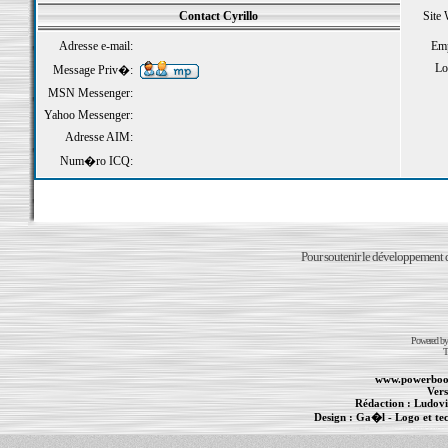
Contact Cyrillo
Site
Adresse e-mail:
Emp
Loi
Message Priv�:
MSN Messenger:
Yahoo Messenger:
Adresse AIM:
Num�ro ICQ:
Pour soutenir le développement du
Powered b
T
www.powerboo
Vers
Rédaction :
Ludovi
Design :
Ga�l
- Logo et te
Informations :
PowerBook
-
MacBook Pro
-
i