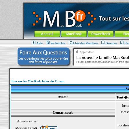
MacBook-fr.com : 100% Apple... 100% nomade !
Aller au contenu
-
Aller au menu général
-
Aller au menu de la
Menu général
Accueil
MacBook
PowerBook
iBo
Aide
Rechercher
Liste des Membres
Groupes
S'e
Tout sur les MacBook Index du Forum
Vo
Avatar
Tout � 
Inscr
Messa
Contact soseb
Adresse e-mail:
Localisa
Message Priv�: