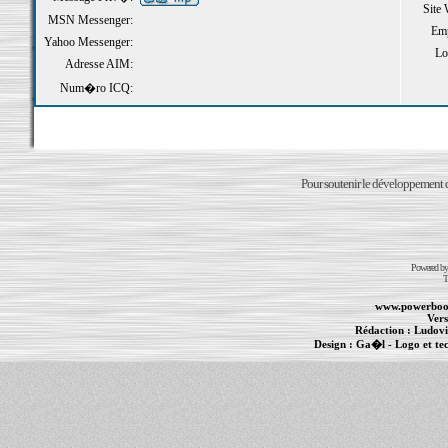
Site
MSN Messenger:
Emp
Yahoo Messenger:
Loi
Adresse AIM:
Num�ro ICQ:
Pour soutenir le développement du
Powered b
T
www.powerboo
Vers
Rédaction :
Ludovi
Design :
Ga�l
- Logo et te
Informations :
PowerBook
-
MacBook Pro
-
i