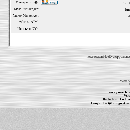
Message Priv�:
Site
MSN Messenger:
Emp
Yahoo Messenger:
Loi
Adresse AIM:
Num�ro ICQ:
Pour soutenir le développement du
Powered b
T
www.powerboo
Vers
Rédaction :
Ludovi
Design :
Ga�l
- Logo et te
Informations :
PowerBook
-
MacBook Pro
-
i