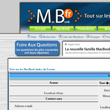
MacBook-fr.com : 100% Apple... 100% nomade !
Aller au contenu
-
Aller au menu général
-
Aller au menu de la
Menu général
Accueil
MacBook
PowerBook
iBo
Aide
Rechercher
Liste des Membres
Groupes
S'e
Tout sur les MacBook Index du Forum
V
Avatar
Tout � 
Inscr
PowerBook d'Etain
Messa
Contact sara
Adresse e-mail:
Localisa