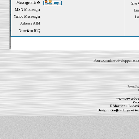
Message Priv�:
Site
MSN Messenger:
Emp
Yahoo Messenger:
Loi
Adresse AIM:
Num�ro ICQ:
Pour soutenir le développement du
Powered b
T
www.powerboo
Vers
Rédaction :
Ludovi
Design :
Ga�l
- Logo et te
Informations :
PowerBook
-
MacBook Pro
-
i