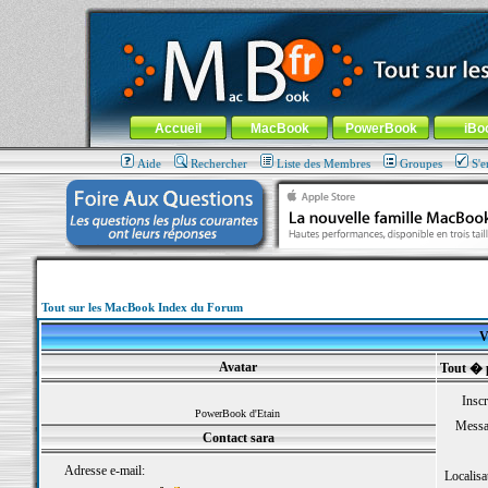
MacBook-fr.com : 100% Apple... 100% nomade !
Aller au contenu
-
Aller au menu général
-
Aller au menu de la
Menu général
Accueil
MacBook
PowerBook
iBo
Aide
Rechercher
Liste des Membres
Groupes
S'e
Tout sur les MacBook Index du Forum
V
Avatar
Tout � 
Inscr
PowerBook d'Etain
Messa
Contact sara
Adresse e-mail:
Localisa