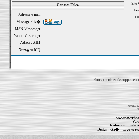
Site
Contact Falco
Emp
Adresse e-mail:
Loi
Message Priv�:
MSN Messenger:
Yahoo Messenger:
Adresse AIM:
Num�ro ICQ:
Pour soutenir le développement du
Powered b
T
www.powerboo
Vers
Rédaction :
Ludovi
Design :
Ga�l
- Logo et te
Informations :
PowerBook
-
MacBook Pro
-
i