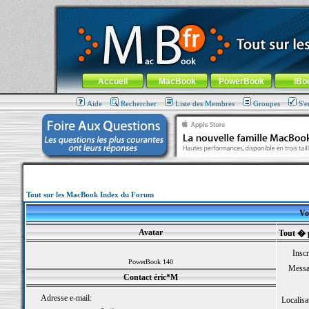
MacBook-fr.com : 100% Apple... 100% nomade !
Aller au contenu
-
Aller au menu général
-
Aller au menu de la
Menu général
Accueil
MacBook
PowerBook
iBo
Aide
Rechercher
Liste des Membres
Groupes
S'e
Tout sur les MacBook Index du Forum
Voi
Avatar
Tout � 
Inscr
PowerBook 140
Messa
Contact éric*M
Adresse e-mail:
Localisa