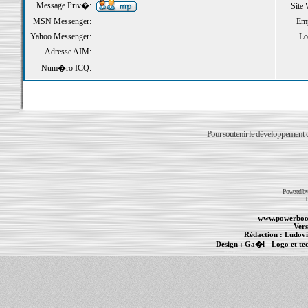
Message Priv�:
Site
MSN Messenger:
Emp
Yahoo Messenger:
Loi
Adresse AIM:
Num�ro ICQ:
Pour soutenir le développement du
Powered b
T
www.powerboo
Vers
Rédaction :
Ludovi
Design :
Ga�l
- Logo et te
Informations :
PowerBook
-
MacBook Pro
-
i