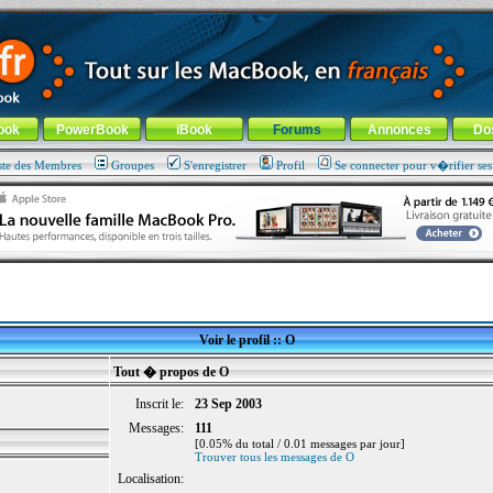
ade !
général
-
Aller au menu de la rubrique
ook
PowerBook
iBook
Forums
Annonces
Do
ste des Membres
Groupes
S'enregistrer
Profil
Se connecter pour v�rifier se
Voir le profil :: O
Tout � propos de O
Inscrit le:
23 Sep 2003
Messages:
111
[0.05% du total / 0.01 messages par jour]
Trouver tous les messages de O
Localisation: