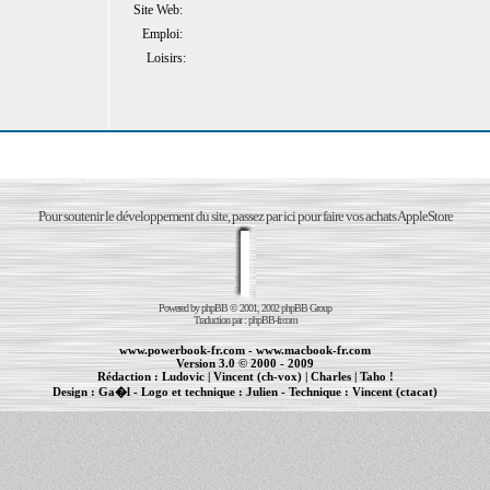
Site Web:
Emploi:
Loisirs:
Pour soutenir le développement du site, passez par ici pour faire vos achats AppleStore
Powered by
phpBB
© 2001, 2002 phpBB Group
Traduction par :
phpBB-fr.com
www.powerbook-fr.com
-
www.macbook-fr.com
Version 3.0 © 2000 - 2009
Rédaction :
Ludovic
|
Vincent (ch-vox)
|
Charles
|
Taho !
Design :
Ga�l
- Logo et technique :
Julien
- Technique :
Vincent (ctacat)
Informations :
PowerBook
-
MacBook Pro
-
iBook
|
Maintenance Apple et Macintosh à Toulouse
|
cr�ation de sites Internet