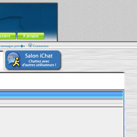
ssiers
À propos
s messages priv�s
Connexion