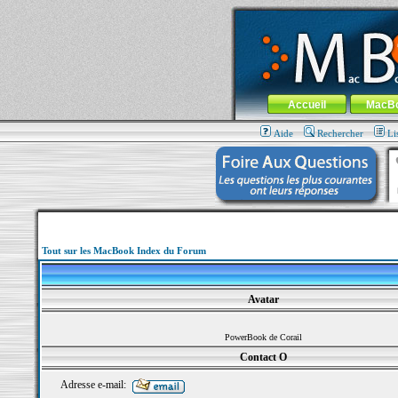
MacBook-fr.com : 100% Apple... 100% nom
Aller au contenu
-
Aller au menu 
Menu général
Accueil
MacB
Aide
Rechercher
Li
Tout sur les MacBook Index du Forum
Avatar
PowerBook de Corail
Contact O
Adresse e-mail: