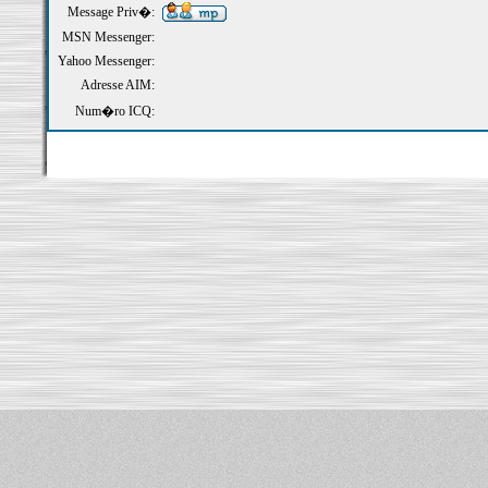
Message Priv�:
MSN Messenger:
Yahoo Messenger:
Adresse AIM:
Num�ro ICQ: