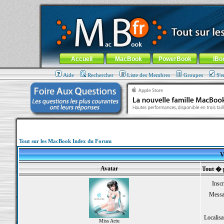
MacBook-fr.com : 100% Apple... 100% nomade !
Aller au contenu
-
Aller au menu général
-
Aller au menu de la
Menu général
Accueil
MacBook
PowerBook
iBo
Aide
Rechercher
Liste des Membres
Groupes
S'e
Tout sur les MacBook Index du Forum
V
Avatar
Tout � 
Inscr
Messa
Localisa
Miss Actu