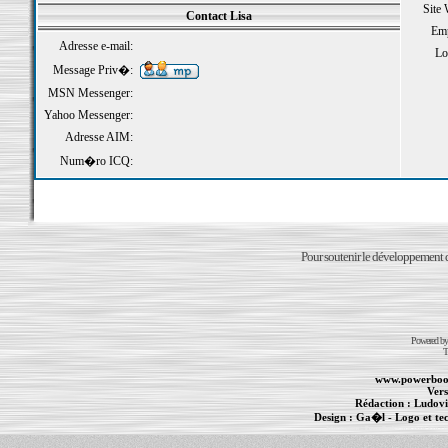
Site
Contact Lisa
Emp
Adresse e-mail:
Loi
Message Priv�:
MSN Messenger:
Yahoo Messenger:
Adresse AIM:
Num�ro ICQ:
Pour soutenir le développement du
Powered b
T
www.powerboo
Vers
Rédaction :
Ludovi
Design :
Ga�l
- Logo et te
Informations :
PowerBook
-
MacBook Pro
-
i