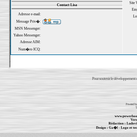
Site
Contact Lisa
Emp
Adresse e-mail:
Loi
Message Priv�:
MSN Messenger:
Yahoo Messenger:
Adresse AIM:
Num�ro ICQ:
Pour soutenir le développement du
Powered b
T
www.powerboo
Vers
Rédaction :
Ludovi
Design :
Ga�l
- Logo et te
Informations :
PowerBook
-
MacBook Pro
-
i