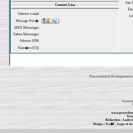
Site
Contact Lisa
Emp
Adresse e-mail:
Loi
Message Priv�:
MSN Messenger:
Yahoo Messenger:
Adresse AIM:
Num�ro ICQ:
Pour soutenir le développement du
Powered b
T
www.powerboo
Vers
Rédaction :
Ludovi
Design :
Ga�l
- Logo et te
Informations :
PowerBook
-
MacBook Pro
-
i