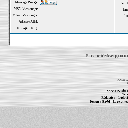
Message Priv�:
Site
MSN Messenger:
Emp
Yahoo Messenger:
Loi
Adresse AIM:
Num�ro ICQ:
Pour soutenir le développement du
Powered b
T
www.powerboo
Vers
Rédaction :
Ludovi
Design :
Ga�l
- Logo et te
Informations :
PowerBook
-
MacBook Pro
-
i