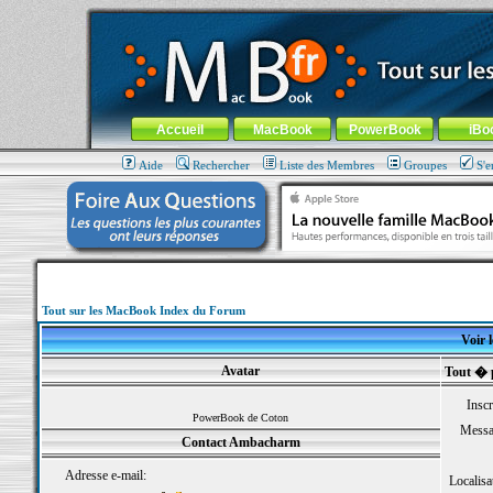
MacBook-fr.com : 100% Apple... 100% nomade !
Aller au contenu
-
Aller au menu général
-
Aller au menu de la
Menu général
Accueil
MacBook
PowerBook
iBo
Aide
Rechercher
Liste des Membres
Groupes
S'e
Tout sur les MacBook Index du Forum
Voir 
Avatar
Tout � 
Inscr
PowerBook de Coton
Messa
Contact Ambacharm
Adresse e-mail:
Localisa