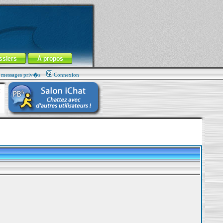
ssiers
À propos
s messages priv�s
Connexion