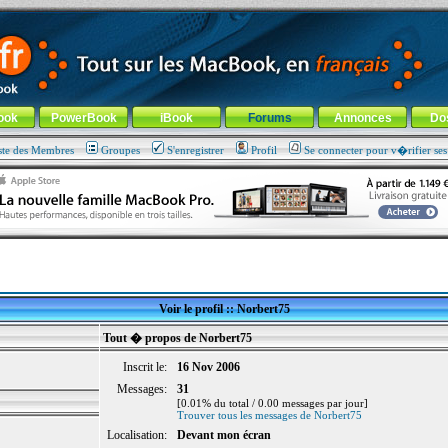
ade !
général
-
Aller au menu de la rubrique
ook
PowerBook
iBook
Forums
Annonces
Do
ste des Membres
Groupes
S'enregistrer
Profil
Se connecter pour v�rifier se
Voir le profil :: Norbert75
Tout � propos de Norbert75
Inscrit le:
16 Nov 2006
Messages:
31
[0.01% du total / 0.00 messages par jour]
Trouver tous les messages de Norbert75
Localisation:
Devant mon écran