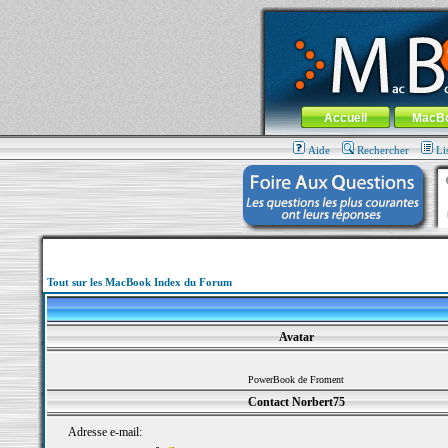
MacBook-fr.com : 100% Apple... 100% nom
Aller au contenu
-
Aller au menu 
Menu général
Accueil
MacB
Aide
Rechercher
Li
Tout sur les MacBook Index du Forum
Avatar
PowerBook de Froment
Contact Norbert75
Adresse e-mail: