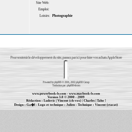
Site Web:
Emploi:
Loisirs:
Photographie
Pour soutenir le développement du site, passez par ici pour faire vos achats AppleStore
Powered by
phpBB
© 2001, 2002 phpBB Group
Traduction par :
phpBB-fr.com
www.powerbook-fr.com
-
www.macbook-fr.com
Version 3.0 © 2000 - 2009
Rédaction :
Ludovic
|
Vincent (ch-vox)
|
Charles
|
Taho !
Design :
Ga�l
- Logo et technique :
Julien
- Technique :
Vincent (ctacat)
Informations :
PowerBook
-
MacBook Pro
-
iBook
|
Maintenance Apple et Macintosh à Toulouse
|
cr�ation de sites Internet