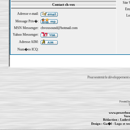
Site
Contact ch-vox
Emp
Adresse e-mail:
Loi
Message Priv�:
MSN Messenger:
chvoxsound@hotmail.com
Yahoo Messenger:
Adresse AIM:
Num�ro ICQ:
Pour soutenir le développement du
Powered b
T
www.powerboo
Vers
Rédaction :
Ludovi
Design :
Ga�l
- Logo et te
Informations :
PowerBook
-
MacBook Pro
-
i