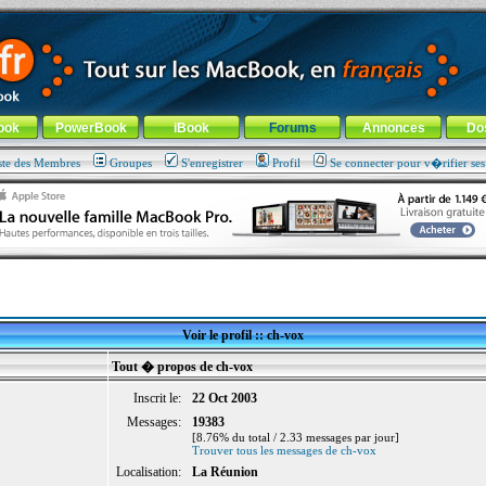
ade !
général
-
Aller au menu de la rubrique
ook
PowerBook
iBook
Forums
Annonces
Do
ste des Membres
Groupes
S'enregistrer
Profil
Se connecter pour v�rifier se
Voir le profil :: ch-vox
Tout � propos de ch-vox
Inscrit le:
22 Oct 2003
Messages:
19383
[8.76% du total / 2.33 messages par jour]
Trouver tous les messages de ch-vox
Localisation:
La Réunion