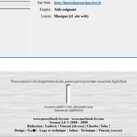
Site Web:
http://interplugreaction.free.fr
Emploi:
Aide-soignant
Loisirs:
Musique (cf. site web)
Pour soutenir le développement du site, passez par ici pour faire vos achats AppleStore
Powered by
phpBB
© 2001, 2002 phpBB Group
Traduction par :
phpBB-fr.com
www.powerbook-fr.com
-
www.macbook-fr.com
Version 3.0 © 2000 - 2009
Rédaction :
Ludovic
|
Vincent (ch-vox)
|
Charles
|
Taho !
Design :
Ga�l
- Logo et technique :
Julien
- Technique :
Vincent (ctacat)
Informations :
PowerBook
-
MacBook Pro
-
iBook
|
Maintenance Apple et Macintosh à Toulouse
|
cr�ation de sites Internet