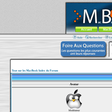
MacBook-fr.com : 100% Apple... 100% nom
Aller au contenu
-
Aller au menu 
Menu général
Accueil
MacB
Aide
Rechercher
Li
Tout sur les MacBook Index du Forum
Avatar
Modérateur