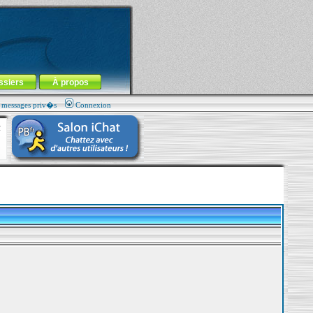
ssiers
À propos
s messages priv�s
Connexion