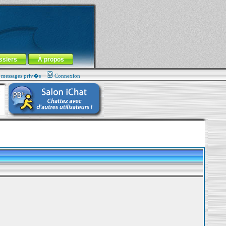
ssiers
À propos
s messages priv�s
Connexion