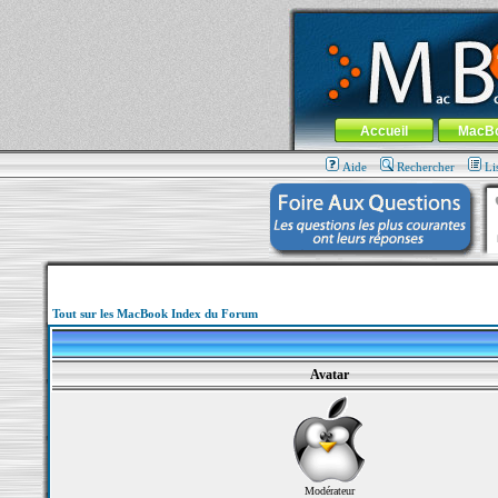
MacBook-fr.com : 100% Apple... 100% nom
Aller au contenu
-
Aller au menu 
Menu général
Accueil
MacB
Aide
Rechercher
Li
Tout sur les MacBook Index du Forum
Avatar
Modérateur