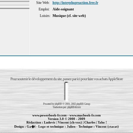
Site Web:
http://interplugreaction.free.fr
Emploi:
Aide-soignant
Loisirs:
Musique (cf. site web)
Pour soutenir le développement du site, passez par ici pour faire vos achats AppleStore
Powered by
phpBB
© 2001, 2002 phpBB Group
Traduction par :
phpBB-fr.com
www.powerbook-fr.com
-
www.macbook-fr.com
Version 3.0 © 2000 - 2009
Rédaction :
Ludovic
|
Vincent (ch-vox)
|
Charles
|
Taho !
Design :
Ga�l
- Logo et technique :
Julien
- Technique :
Vincent (ctacat)
Informations :
PowerBook
-
MacBook Pro
-
iBook
|
Maintenance Apple et Macintosh à Toulouse
|
cr�ation de sites Internet