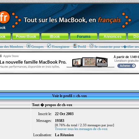
ade !
général
-
Aller au menu de la rubrique
ook
PowerBook
iBook
Forums
Annonces
Do
ste des Membres
Groupes
S'enregistrer
Profil
Se connecter pour v�rifier se
Voir le profil :: ch-vox
Tout � propos de ch-vox
Inscrit le:
22 Oct 2003
Messages:
19383
[8.76% du total / 2.33 messages par jour]
Trouver tous les messages de ch-vox
Localisation:
La Réunion