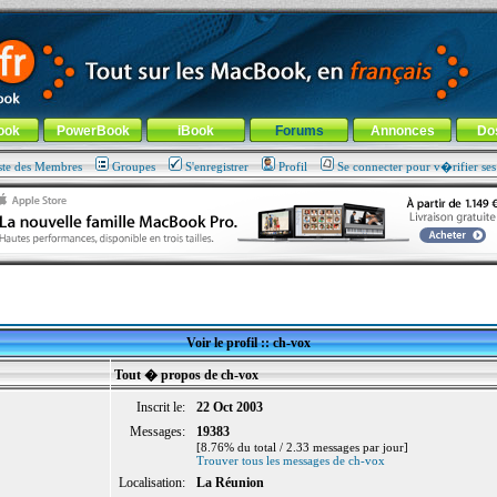
ade !
général
-
Aller au menu de la rubrique
ook
PowerBook
iBook
Forums
Annonces
Do
ste des Membres
Groupes
S'enregistrer
Profil
Se connecter pour v�rifier se
Voir le profil :: ch-vox
Tout � propos de ch-vox
Inscrit le:
22 Oct 2003
Messages:
19383
[8.76% du total / 2.33 messages par jour]
Trouver tous les messages de ch-vox
Localisation:
La Réunion