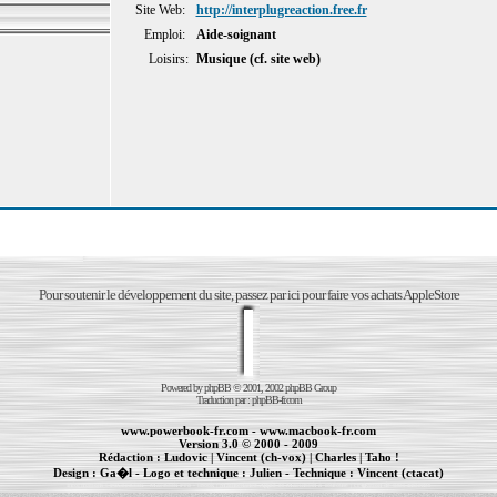
Site Web:
http://interplugreaction.free.fr
Emploi:
Aide-soignant
Loisirs:
Musique (cf. site web)
Pour soutenir le développement du site, passez par ici pour faire vos achats AppleStore
Powered by
phpBB
© 2001, 2002 phpBB Group
Traduction par :
phpBB-fr.com
www.powerbook-fr.com
-
www.macbook-fr.com
Version 3.0 © 2000 - 2009
Rédaction :
Ludovic
|
Vincent (ch-vox)
|
Charles
|
Taho !
Design :
Ga�l
- Logo et technique :
Julien
- Technique :
Vincent (ctacat)
Informations :
PowerBook
-
MacBook Pro
-
iBook
|
Maintenance Apple et Macintosh à Toulouse
|
cr�ation de sites Internet