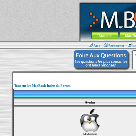
MacBook-fr.com : 100% Apple... 100% nom
Aller au contenu
-
Aller au menu 
Menu général
Accueil
MacB
Aide
Rechercher
Li
Tout sur les MacBook Index du Forum
Avatar
Modérateur