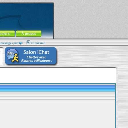
ssiers
À propos
s messages priv�s
Connexion