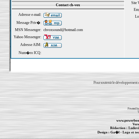
Site
Contact ch-vox
Emp
Adresse e-mail:
Loi
Message Priv�:
MSN Messenger:
chvoxsound@hotmail.com
Yahoo Messenger:
Adresse AIM:
Num�ro ICQ:
Pour soutenir le développement du
Powered b
T
www.powerboo
Vers
Rédaction :
Ludovi
Design :
Ga�l
- Logo et te
Informations :
PowerBook
-
MacBook Pro
-
i