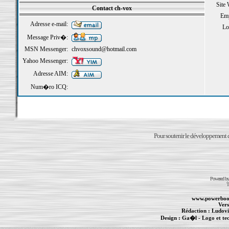
Site
Contact ch-vox
Emp
Adresse e-mail:
Loi
Message Priv�:
MSN Messenger:
chvoxsound@hotmail.com
Yahoo Messenger:
Adresse AIM:
Num�ro ICQ:
Pour soutenir le développement du
Powered b
T
www.powerboo
Vers
Rédaction :
Ludovi
Design :
Ga�l
- Logo et te
Informations :
PowerBook
-
MacBook Pro
-
i