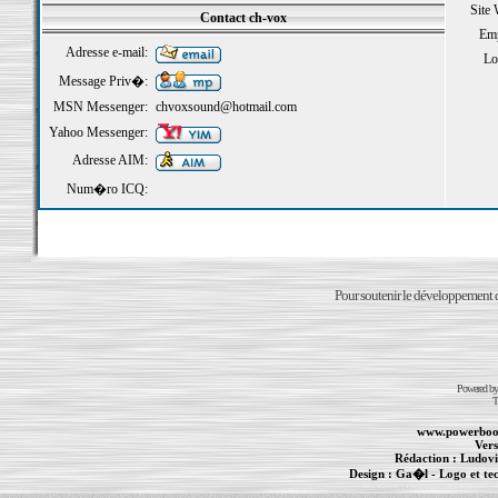
Site
Contact ch-vox
Emp
Adresse e-mail:
Loi
Message Priv�:
MSN Messenger:
chvoxsound@hotmail.com
Yahoo Messenger:
Adresse AIM:
Num�ro ICQ:
Pour soutenir le développement du
Powered b
T
www.powerboo
Vers
Rédaction :
Ludovi
Design :
Ga�l
- Logo et te
Informations :
PowerBook
-
MacBook Pro
-
i