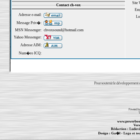
Site
Contact ch-vox
Emp
Adresse e-mail:
Loi
Message Priv�:
MSN Messenger:
chvoxsound@hotmail.com
Yahoo Messenger:
Adresse AIM:
Num�ro ICQ:
Pour soutenir le développement du
Powered b
T
www.powerboo
Vers
Rédaction :
Ludovi
Design :
Ga�l
- Logo et te
Informations :
PowerBook
-
MacBook Pro
-
i