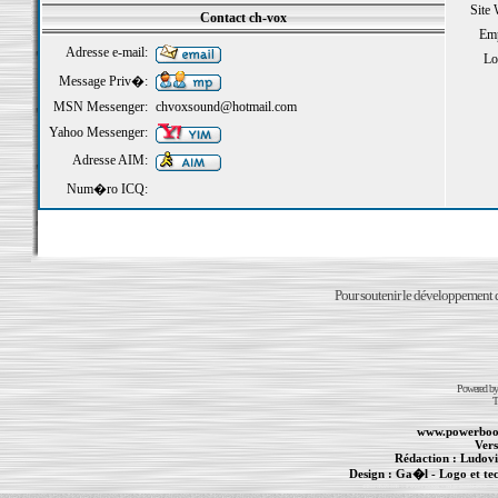
Site
Contact ch-vox
Emp
Adresse e-mail:
Loi
Message Priv�:
MSN Messenger:
chvoxsound@hotmail.com
Yahoo Messenger:
Adresse AIM:
Num�ro ICQ:
Pour soutenir le développement du
Powered b
T
www.powerboo
Vers
Rédaction :
Ludovi
Design :
Ga�l
- Logo et te
Informations :
PowerBook
-
MacBook Pro
-
i