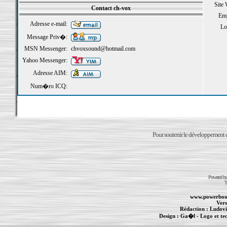
Site
Contact ch-vox
Emp
Adresse e-mail:
Loi
Message Priv�:
MSN Messenger:
chvoxsound@hotmail.com
Yahoo Messenger:
Adresse AIM:
Num�ro ICQ:
Pour soutenir le développement du
Powered b
T
www.powerboo
Vers
Rédaction :
Ludovi
Design :
Ga�l
- Logo et te
Informations :
PowerBook
-
MacBook Pro
-
i