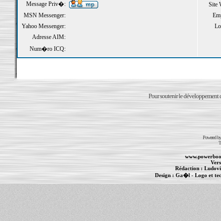
Message Priv�:
Site
MSN Messenger:
Emp
Yahoo Messenger:
Loi
Adresse AIM:
Num�ro ICQ:
Pour soutenir le développement du
Powered b
T
www.powerboo
Vers
Rédaction :
Ludovi
Design :
Ga�l
- Logo et te
Informations :
PowerBook
-
MacBook Pro
-
i