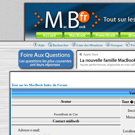
MacBook-fr.com : 100% Apple... 100% nomade !
Aller au contenu
-
Aller au menu général
-
Aller au menu de la
Menu général
Accueil
MacBook
PowerBook
iBo
Aide
Rechercher
Liste des Membres
Groupes
S'e
Tout sur les MacBook Index du Forum
Voi
Avatar
Tout � 
Inscr
PowerBook de Cire
Messa
Contact midiweb
Adresse e-mail:
Localisa