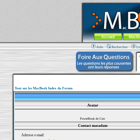
MacBook-fr.com : 100% Apple... 100% nom
Aller au contenu
-
Aller au menu 
Menu général
Accueil
MacB
Aide
Rechercher
Li
Tout sur les MacBook Index du Forum
Avatar
PowerBook de Cuir
Contact macadam
Adresse e-mail: