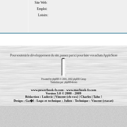
Site Web:
Emploi:
Loisirs:
Pour soutenir le développement du site, passez par ici pour faire vos achats AppleStore
Powered by
phpBB
© 2001, 2002 phpBB Group
Traduction par :
phpBB-fr.com
www.powerbook-fr.com
-
www.macbook-fr.com
Version 3.0 © 2000 - 2009
Rédaction :
Ludovic
|
Vincent (ch-vox)
|
Charles
|
Taho !
Design :
Ga�l
- Logo et technique :
Julien
- Technique :
Vincent (ctacat)
Informations :
PowerBook
-
MacBook Pro
-
iBook
|
Maintenance Apple et Macintosh à Toulouse
|
cr�ation de sites Internet