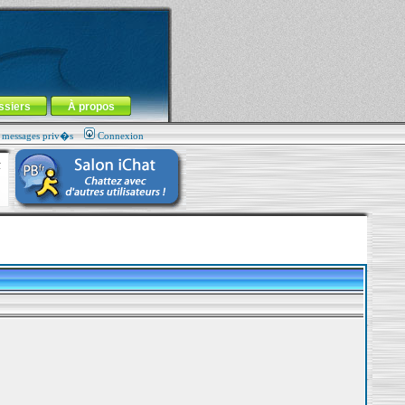
ssiers
À propos
s messages priv�s
Connexion