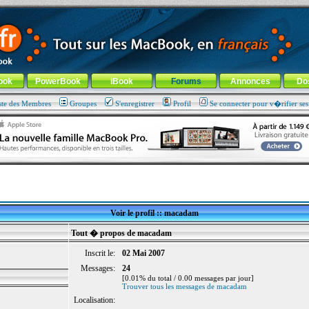
ade !
général
-
Aller au menu de la rubrique
ook
PowerBook
iBook
Forums
Annonces
Do
ste des Membres
Groupes
S'enregistrer
Profil
Se connecter pour v�rifier se
Voir le profil :: macadam
Tout � propos de macadam
Inscrit le:
02 Mai 2007
Messages:
24
[0.01% du total / 0.00 messages par jour]
Trouver tous les messages de macadam
Localisation: