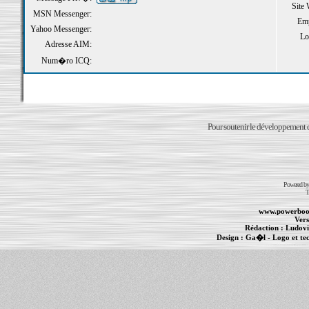
Site
MSN Messenger:
Emp
Yahoo Messenger:
Loi
Adresse AIM:
Num�ro ICQ:
Pour soutenir le développement du
Powered b
T
www.powerboo
Vers
Rédaction :
Ludovi
Design :
Ga�l
- Logo et te
Informations :
PowerBook
-
MacBook Pro
-
i