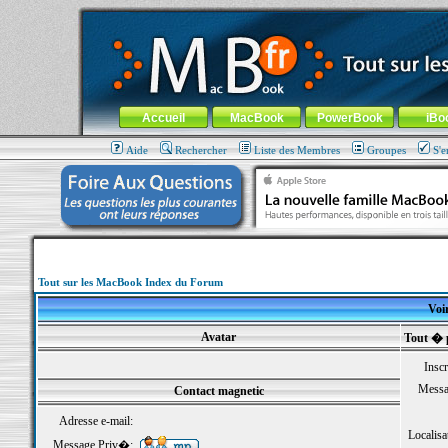
MacBook-fr.com : 100% Apple... 100% nomade !
Aller au contenu
-
Aller au menu général
-
Aller au menu de la
Menu général
Accueil
MacBook
PowerBook
iBo
Aide
Rechercher
Liste des Membres
Groupes
S'e
Tout sur les MacBook Index du Forum
Voir
Avatar
Tout � 
Inscr
Messa
Contact magnetic
Adresse e-mail:
Localisa
Message Priv�: