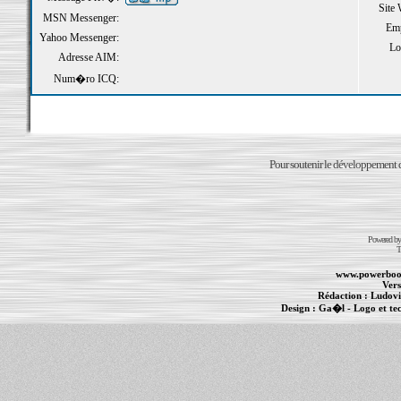
Site
MSN Messenger:
Emp
Yahoo Messenger:
Loi
Adresse AIM:
Num�ro ICQ:
Pour soutenir le développement du
Powered b
T
www.powerboo
Vers
Rédaction :
Ludovi
Design :
Ga�l
- Logo et te
Informations :
PowerBook
-
MacBook Pro
-
i