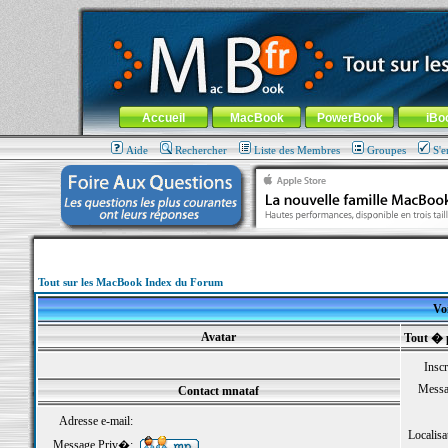
MacBook-fr.com : 100% Apple... 100% nomade !
Aller au contenu
-
Aller au menu général
-
Aller au menu de la
Menu général
Accueil
MacBook
PowerBook
iBo
Aide
Rechercher
Liste des Membres
Groupes
S'e
Tout sur les MacBook Index du Forum
Voi
Avatar
Tout � 
Inscr
Messa
Contact mnataf
Adresse e-mail:
Localisa
Message Priv�: