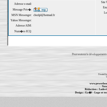
Site
Adresse e-mail:
Emp
Message Priv�:
Loi
MSN Messenger:
chezlpl@hotmail.fr
Yahoo Messenger:
Adresse AIM:
Num�ro ICQ:
Pour soutenir le développement du
Powered b
T
www.powerboo
Vers
Rédaction :
Ludovi
Design :
Ga�l
- Logo et te
Informations :
PowerBook
-
MacBook Pro
-
i