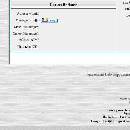
Site
Contact Dr House
Emp
Adresse e-mail:
Loi
Message Priv�:
MSN Messenger:
Yahoo Messenger:
Adresse AIM:
Num�ro ICQ:
Pour soutenir le développement du
Powered b
T
www.powerboo
Vers
Rédaction :
Ludovi
Design :
Ga�l
- Logo et te
Informations :
PowerBook
-
MacBook Pro
-
i