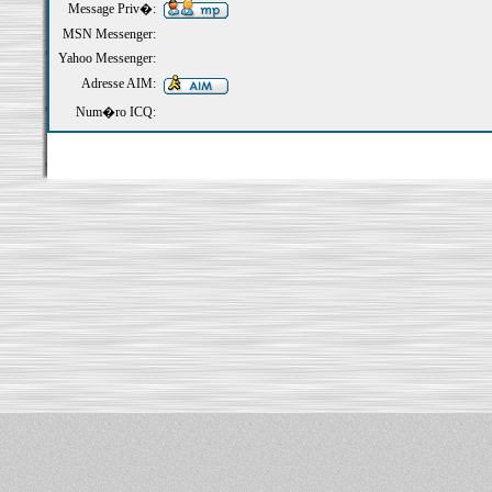
Message Priv�:
MSN Messenger:
Yahoo Messenger:
Adresse AIM:
Num�ro ICQ: