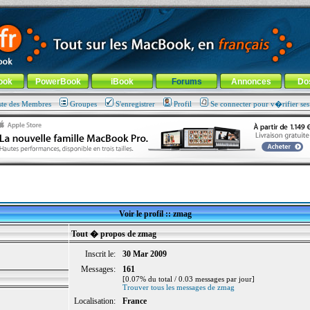
ade !
général
-
Aller au menu de la rubrique
ook
PowerBook
iBook
Forums
Annonces
Do
ste des Membres
Groupes
S'enregistrer
Profil
Se connecter pour v�rifier se
Voir le profil :: zmag
Tout � propos de zmag
Inscrit le:
30 Mar 2009
Messages:
161
[0.07% du total / 0.03 messages par jour]
Trouver tous les messages de zmag
Localisation:
France