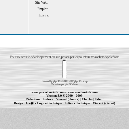
Site Web:
Emploi:
Loisirs:
Pour soutenir le développement du site, passez par ici pour faire vos achats AppleStore
Powered by
phpBB
© 2001, 2002 phpBB Group
Traduction par :
phpBB-fr.com
www.powerbook-fr.com
-
www.macbook-fr.com
Version 3.0 © 2000 - 2009
Rédaction :
Ludovic
|
Vincent (ch-vox)
|
Charles
|
Taho !
Design :
Ga�l
- Logo et technique :
Julien
- Technique :
Vincent (ctacat)
Informations :
PowerBook
-
MacBook Pro
-
iBook
|
Maintenance Apple et Macintosh à Toulouse
|
cr�ation de sites Internet