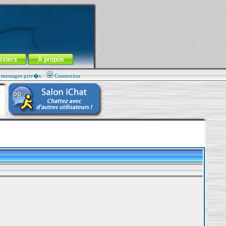
ssiers
À propos
s messages priv�s
Connexion