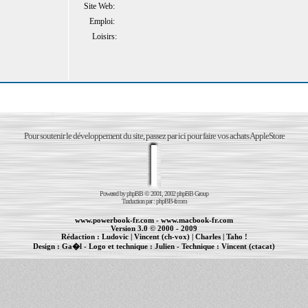
Site Web:
Emploi:
Loisirs:
Pour soutenir le développement du site, passez par ici pour faire vos achats AppleStore
Powered by
phpBB
© 2001, 2002 phpBB Group
Traduction par :
phpBB-fr.com
www.powerbook-fr.com
-
www.macbook-fr.com
Version 3.0 © 2000 - 2009
Rédaction :
Ludovic
|
Vincent (ch-vox)
|
Charles
|
Taho !
Design :
Ga�l
- Logo et technique :
Julien
- Technique :
Vincent (ctacat)
Informations :
PowerBook
-
MacBook Pro
-
iBook
|
Maintenance Apple et Macintosh à Toulouse
|
cr�ation de sites Internet