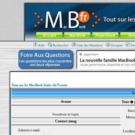
MacBook-fr.com : 100% Apple... 100% nomade !
Aller au contenu
-
Aller au menu général
-
Aller au menu de la
Menu général
Accueil
MacBook
PowerBook
iBo
Aide
Rechercher
Liste des Membres
Groupes
S'e
Tout sur les MacBook Index du Forum
Vo
Avatar
Tout � 
Inscr
PowerBook de Saphir
Messa
Contact zmag
Adresse e-mail:
Localisa