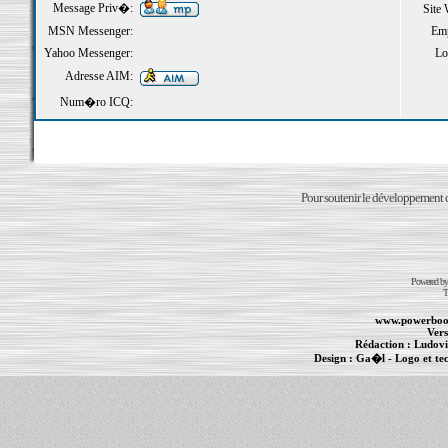
Message Priv�:
Site
MSN Messenger:
Emp
Yahoo Messenger:
Loi
Adresse AIM:
Num�ro ICQ:
Pour soutenir le développement du
Powered b
T
www.powerboo
Vers
Rédaction :
Ludovi
Design :
Ga�l
- Logo et te
Informations :
PowerBook
-
MacBook Pro
-
i