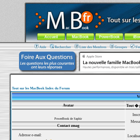
MacBook-fr.com : 100% Apple... 100% nomade !
Aller au contenu
-
Aller au menu général
-
Aller au menu de la
Menu général
Accueil
MacBook
PowerBook
iBo
Aide
Rechercher
Liste des Membres
Groupes
S'e
Tout sur les MacBook Index du Forum
Vo
Avatar
Tout � 
Inscr
PowerBook de Saphir
Messa
Contact zmag
Adresse e-mail:
Localisa