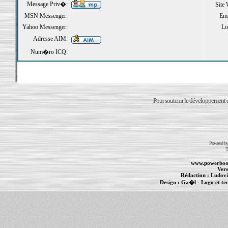
Message Priv�:
Site
MSN Messenger:
Emp
Yahoo Messenger:
Loi
Adresse AIM:
Num�ro ICQ:
Pour soutenir le développement du
Powered b
T
www.powerboo
Vers
Rédaction :
Ludovi
Design :
Ga�l
- Logo et te
Informations :
PowerBook
-
MacBook Pro
-
i