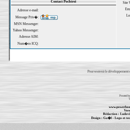
Contact Pochtroi
Site
Emp
Adresse e-mail:
Loi
Message Priv�:
MSN Messenger:
Yahoo Messenger:
Adresse AIM:
Num�ro ICQ:
Pour soutenir le développement du
Powered b
T
www.powerboo
Vers
Rédaction :
Ludovi
Design :
Ga�l
- Logo et te
Informations :
PowerBook
-
MacBook Pro
-
i