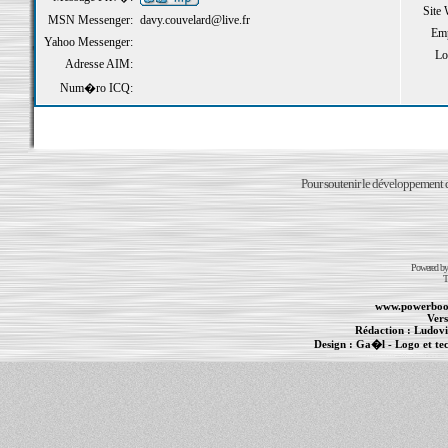
Site
MSN Messenger:
davy.couvelard@live.fr
Emp
Yahoo Messenger:
Loi
Adresse AIM:
Num�ro ICQ:
Pour soutenir le développement du
Powered b
T
www.powerboo
Vers
Rédaction :
Ludovi
Design :
Ga�l
- Logo et te
Informations :
PowerBook
-
MacBook Pro
-
i