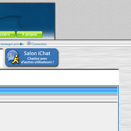
ssiers
À propos
s messages priv�s
Connexion