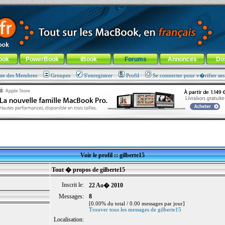
ade !
général
-
Aller au menu de la rubrique
ook
PowerBook
iBook
Forums
Annonces
Do
ste des Membres
Groupes
S'enregistrer
Profil
Se connecter pour v�rifier se
Voir le profil :: gilberte15
Tout � propos de gilberte15
Inscrit le:
22 Ao� 2010
Messages:
8
[0.00% du total / 0.00 messages par jour]
Trouver tous les messages de gilberte15
Localisation: