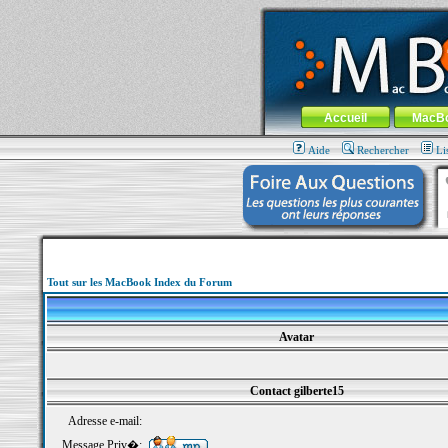
MacBook-fr.com : 100% Apple... 100% nom
Aller au contenu
-
Aller au menu 
Menu général
Accueil
MacB
Aide
Rechercher
Li
Tout sur les MacBook Index du Forum
Avatar
Contact gilberte15
Adresse e-mail:
Message Priv�: