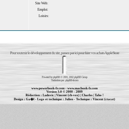
Site Web:
Emploi:
Loisirs:
Pour soutenir le développement du site, passez par ici pour faire vos achats AppleStore
Powered by
phpBB
© 2001, 2002 phpBB Group
Traduction par :
phpBB-fr.com
www.powerbook-fr.com
-
www.macbook-fr.com
Version 3.0 © 2000 - 2009
Rédaction :
Ludovic
|
Vincent (ch-vox)
|
Charles
|
Taho !
Design :
Ga�l
- Logo et technique :
Julien
- Technique :
Vincent (ctacat)
Informations :
PowerBook
-
MacBook Pro
-
iBook
|
Maintenance Apple et Macintosh à Toulouse
|
cr�ation de sites Internet