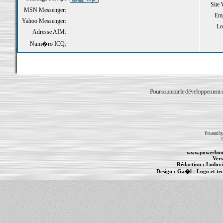
Site
MSN Messenger:
Emp
Yahoo Messenger:
Loi
Adresse AIM:
Num�ro ICQ:
Pour soutenir le développement du
Powered b
T
www.powerboo
Vers
Rédaction :
Ludovi
Design :
Ga�l
- Logo et te
Informations :
PowerBook
-
MacBook Pro
-
i