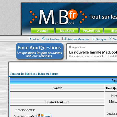
MacBook-fr.com : 100% Apple... 100% nomade !
Aller au contenu
-
Aller au menu général
-
Aller au menu de la
Menu général
Accueil
MacBook
PowerBook
iBo
Aide
Rechercher
Liste des Membres
Groupes
S'e
Tout sur les MacBook Index du Forum
Voi
Avatar
Tout � 
Inscr
Messa
Contact benkunz
Adresse e-mail:
Localisa
Message Priv�: