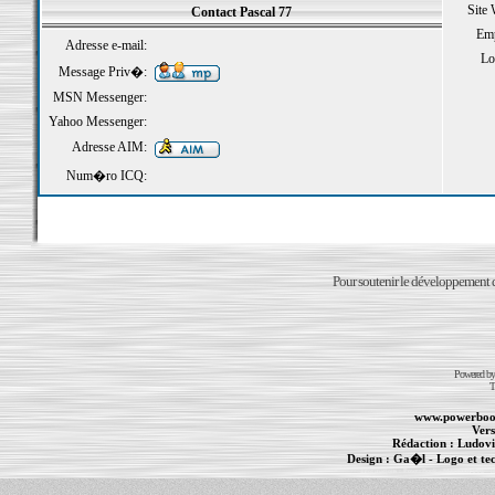
Site
Contact Pascal 77
Emp
Adresse e-mail:
Loi
Message Priv�:
MSN Messenger:
Yahoo Messenger:
Adresse AIM:
Num�ro ICQ:
Pour soutenir le développement du
Powered b
T
www.powerboo
Vers
Rédaction :
Ludovi
Design :
Ga�l
- Logo et te
Informations :
PowerBook
-
MacBook Pro
-
i