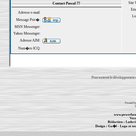
Site
Contact Pascal 77
Emp
Adresse e-mail:
Loi
Message Priv�:
MSN Messenger:
Yahoo Messenger:
Adresse AIM:
Num�ro ICQ:
Pour soutenir le développement du
Powered b
T
www.powerboo
Vers
Rédaction :
Ludovi
Design :
Ga�l
- Logo et te
Informations :
PowerBook
-
MacBook Pro
-
i