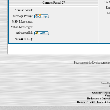
Site
Contact Pascal 77
Emp
Adresse e-mail:
Loi
Message Priv�:
MSN Messenger:
Yahoo Messenger:
Adresse AIM:
Num�ro ICQ:
Pour soutenir le développement du
Powered b
T
www.powerboo
Vers
Rédaction :
Ludovi
Design :
Ga�l
- Logo et te
Informations :
PowerBook
-
MacBook Pro
-
i