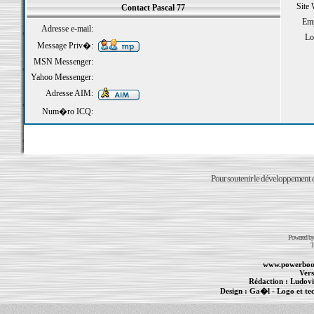
Site
Contact Pascal 77
Emp
Adresse e-mail:
Loi
Message Priv�:
MSN Messenger:
Yahoo Messenger:
Adresse AIM:
Num�ro ICQ:
Pour soutenir le développement du
Powered b
T
www.powerboo
Vers
Rédaction :
Ludovi
Design :
Ga�l
- Logo et te
Informations :
PowerBook
-
MacBook Pro
-
i