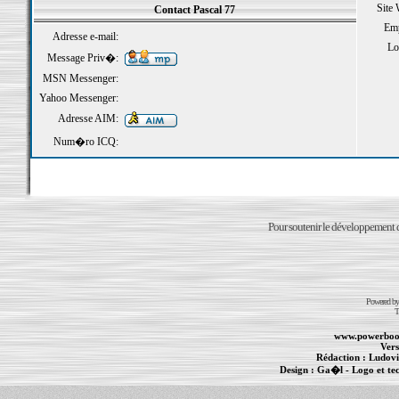
Site
Contact Pascal 77
Emp
Adresse e-mail:
Loi
Message Priv�:
MSN Messenger:
Yahoo Messenger:
Adresse AIM:
Num�ro ICQ:
Pour soutenir le développement du
Powered b
T
www.powerboo
Vers
Rédaction :
Ludovi
Design :
Ga�l
- Logo et te
Informations :
PowerBook
-
MacBook Pro
-
i