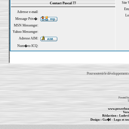
Site
Contact Pascal 77
Emp
Adresse e-mail:
Loi
Message Priv�:
MSN Messenger:
Yahoo Messenger:
Adresse AIM:
Num�ro ICQ:
Pour soutenir le développement du
Powered b
T
www.powerboo
Vers
Rédaction :
Ludovi
Design :
Ga�l
- Logo et te
Informations :
PowerBook
-
MacBook Pro
-
i